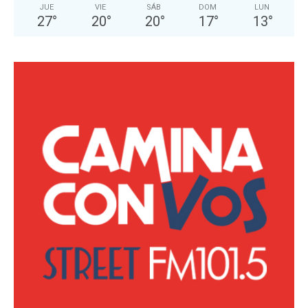
JUE
VIE
SÁB
DOM
LUN
27
°
20
°
20
°
17
°
13
°