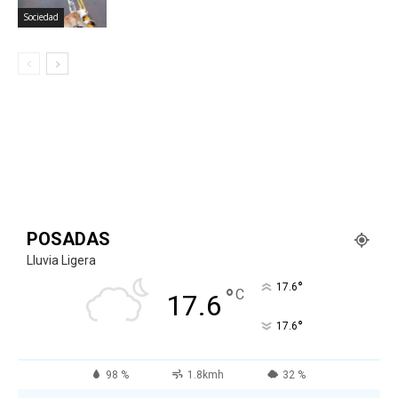
Sociedad
POSADAS
Lluvia Ligera
°
17.6
°
C
17.6
°
17.6
98 %
1.8kmh
32 %