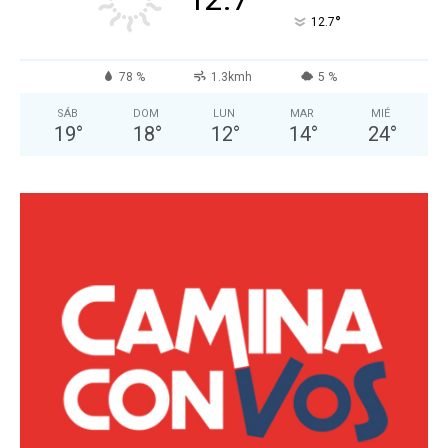
°
12.7
78 %
1.3kmh
5 %
SÁB
DOM
LUN
MAR
MIÉ
19
°
18
°
12
°
14
°
24
°