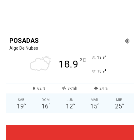
POSADAS
Algo De Nubes
°
18.9
°
C
18.9
°
18.9
62 %
3kmh
24 %
SÁB
DOM
LUN
MAR
MIÉ
19
°
16
°
12
°
15
°
25
°