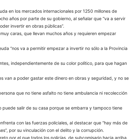
euda en los mercados internacionales por 1250 millones de
ocho años por parte de su gobierno, al señalar que “va a servir
der invertir en obras públicas”.
n muy caras, que llevan muchos años y requieren empezar
uda “nos va a permitir empezar a invertir no sólo a la Provincia
ntes, independientemente de su color político, para que hagan
tes van a poder gastar este dinero en obras y seguridad, y no se
persona que no tiene asfalto no tiene ambulancia ni recolección
no puede salir de su casa porque se embarra y tampoco tiene
enfrenta con las fuerzas policiales, al destacar que “hay más de
”, por su vinculación con el delito y la corrupción.
to por el que todos los policías, de subcomisario hacia arriba,