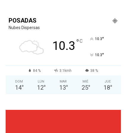
POSADAS
Nubes Dispersas
°
10.3
°
C
10.3
°
10.3
84 %
3.1kmh
38 %
DOM
LUN
MAR
MIÉ
JUE
14
°
12
°
13
°
25
°
18
°