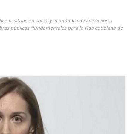
Diario
có la situación social y económica de la Provincia
obras públicas “fundamentales para la vida cotidiana de