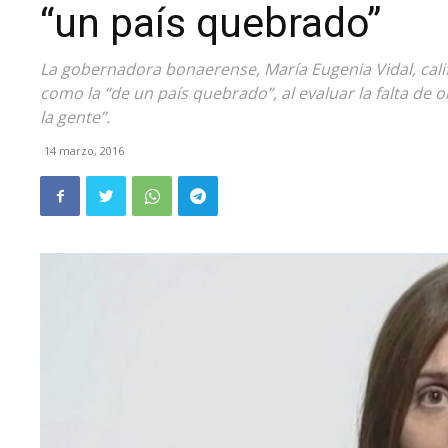
“un país quebrado”
La gobernadora bonaerense, María Eugenia Vidal, califi
como la “de un país quebrado”, al evaluar la falta de 
la gente”.
14 marzo, 2016