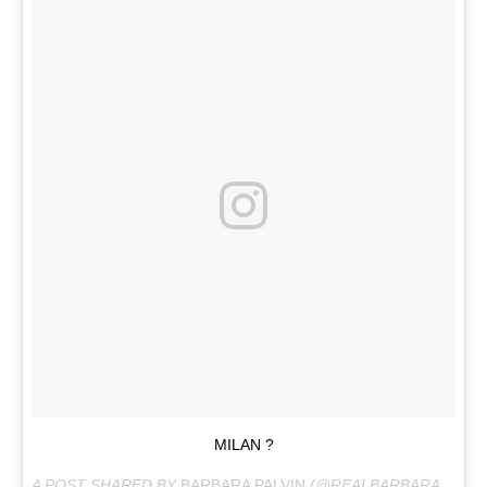
MILAN ?
A POST SHARED BY
BARBARA PALVIN
(@REALBARBARAPALVIN) ON