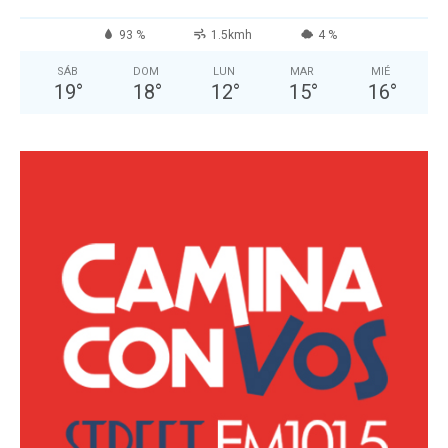
93 %
1.5kmh
4 %
SÁB
DOM
LUN
MAR
MIÉ
19
°
18
°
12
°
15
°
16
°