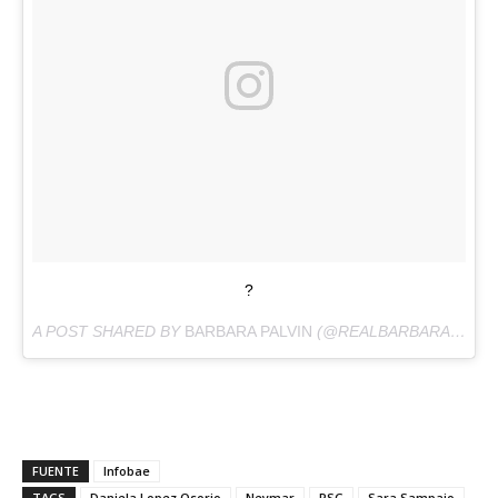
?
A POST SHARED BY
BARBARA PALVIN
(@REALBARBARAPALVIN) ON
FUENTE
Infobae
TAGS
Daniela Lopez Osorio
Neymar
PSG
Sara Sampaio