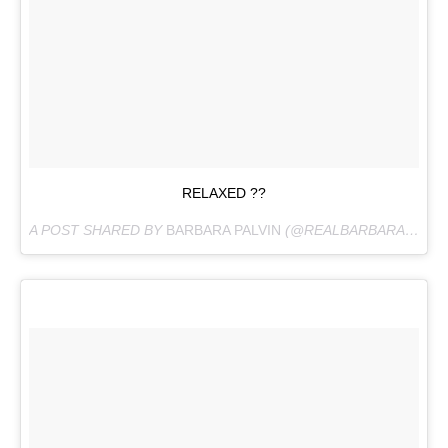
RELAXED ??
A POST SHARED BY
BARBARA PALVIN
(@REALBARBARAPALVIN) ON