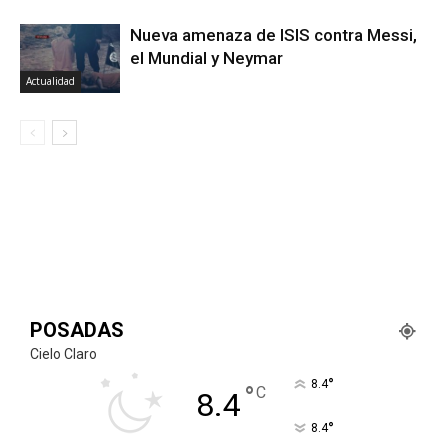
Nueva amenaza de ISIS contra Messi,
el Mundial y Neymar
Actualidad
POSADAS
Cielo Claro
°
8.4
°
C
8.4
°
8.4