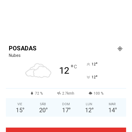
POSADAS
Nubes
°
12
°
C
12
°
12
72 %
2.7kmh
100 %
VIE
SÁB
DOM
LUN
MAR
15
°
20
°
17
°
12
°
14
°