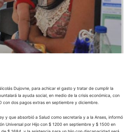
icolás Dujovne, para achicar el gasto y tratar de cumplir la
puntalará la ayuda social, en medio de la crisis económica, con
00 con dos pagos extras en septiembre y diciembre.
ley y que absorbió a Salud como secretaría y a la Anses, informó
ión Universal por Hijo con $ 1200 en septiembre y $ 1500 en
de $ 1684, y la asistencia para un hijo con discapacidad será