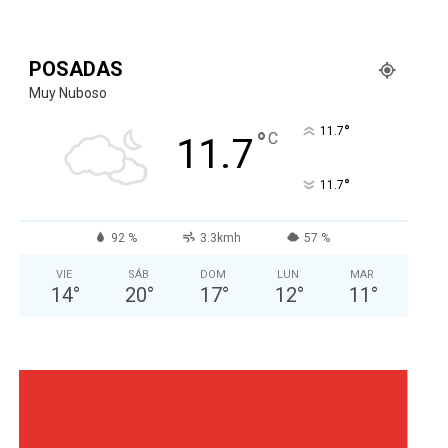
POSADAS
Muy Nuboso
°
11.7
°
C
11.7
°
11.7
92 %
3.3kmh
57 %
VIE
SÁB
DOM
LUN
MAR
14
°
20
°
17
°
12
°
11
°