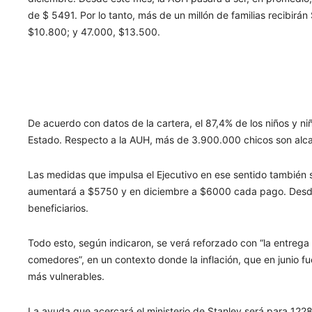
de $ 5491. Por lo tanto, más de un millón de familias recibi
$10.800; y 47.000, $13.500.
De acuerdo con datos de la cartera, el 87,4% de los niños y ni
Estado. Respecto a la AUH, más de 3.900.000 chicos son alca
Las medidas que impulsa el Ejecutivo en ese sentido también s
aumentará a $5750 y en diciembre a $6000 cada pago. Desde e
beneficiarios.
Todo esto, según indicaron, se verá reforzado con “la entreg
comedores”, en un contexto donde la inflación, que en junio fu
más vulnerables.
La ayuda que acercará el ministerio de Stanley será para 1228