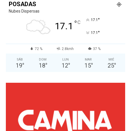
POSADAS
Nubes Dispersas
°
17.1
°
C
17.1
°
17.1
72 %
2.8kmh
37 %
SÁB
DOM
LUN
MAR
MIÉ
19
°
18
°
12
°
15
°
25
°