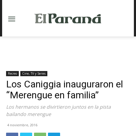
Recreo
Cine, TV y Series
Los Caniggia inauguraron el
“Merengue en familia”
Los hermanos se divirtieron juntos en la pista
bailando merengue
4 noviembre, 2016