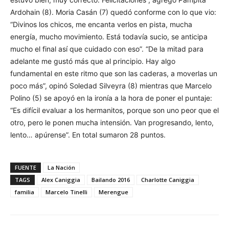
Ardohain (8). Moria Casán (7) quedó conforme con lo que vio:
“Divinos los chicos, me encanta verlos en pista, mucha
energía, mucho movimiento. Está todavía sucio, se anticipa
mucho el final así que cuidado con eso”. “De la mitad para
adelante me gustó más que al principio. Hay algo
fundamental en este ritmo que son las caderas, a moverlas un
poco más”, opinó Soledad Silveyra (8) mientras que Marcelo
Polino (5) se apoyó en la ironía a la hora de poner el puntaje:
“Es difícil evaluar a los hermanitos, porque son uno peor que el
otro, pero le ponen mucha intensión. Van progresando, lento,
lento… apúrense”. En total sumaron 28 puntos.
FUENTE
La Nación
TAGS
Alex Caniggia
Bailando 2016
Charlotte Caniggia
familia
Marcelo Tinelli
Merengue