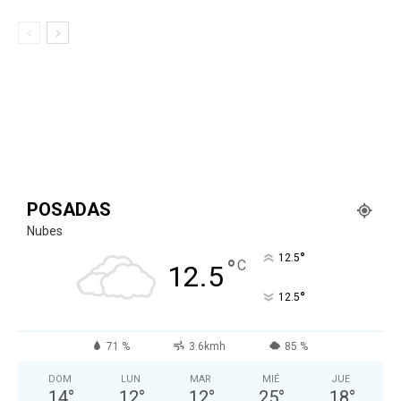
POSADAS
Nubes
°
12.5
°
C
12.5
°
12.5
71 %
3.6kmh
85 %
DOM
LUN
MAR
MIÉ
JUE
14
°
12
°
12
°
25
°
18
°