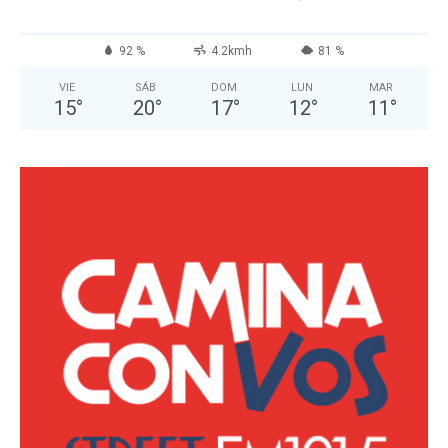
92 %
4.2kmh
81 %
VIE
SÁB
DOM
LUN
MAR
15
°
20
°
17
°
12
°
11
°