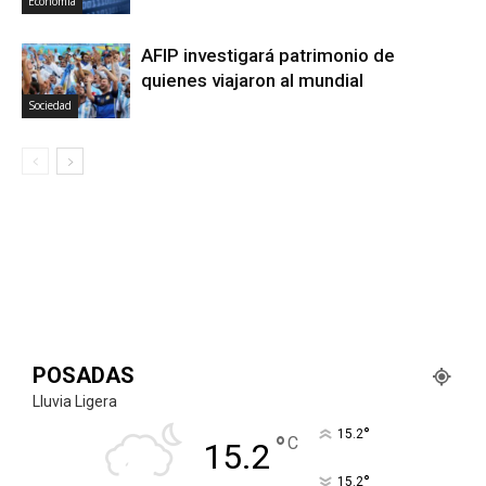
Economia
AFIP investigará patrimonio de
quienes viajaron al mundial
Sociedad
POSADAS
Lluvia Ligera
°
15.2
°
C
15.2
°
15.2