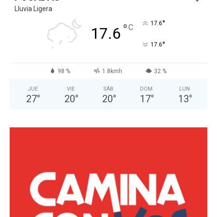
Lluvia Ligera
°
17.6
°
C
17.6
°
17.6
98 %
1.8kmh
32 %
JUE
VIE
SÁB
DOM
LUN
27
°
20
°
20
°
17
°
13
°