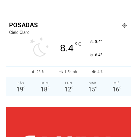
POSADAS
Cielo Claro
°
8.4
°
C
8.4
°
8.4
93 %
1.5kmh
4 %
SÁB
DOM
LUN
MAR
MIÉ
19
°
18
°
12
°
15
°
16
°