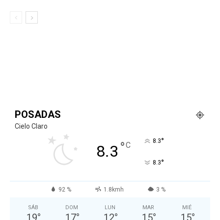
POSADAS
Cielo Claro
°
8.3
°
C
8.3
°
8.3
92 %
1.8kmh
3 %
SÁB
DOM
LUN
MAR
MIÉ
19
°
17
°
12
°
15
°
15
°