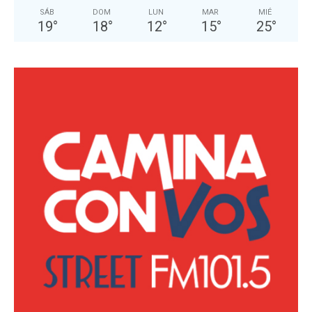
SÁB
DOM
LUN
MAR
MIÉ
19
°
18
°
12
°
15
°
25
°