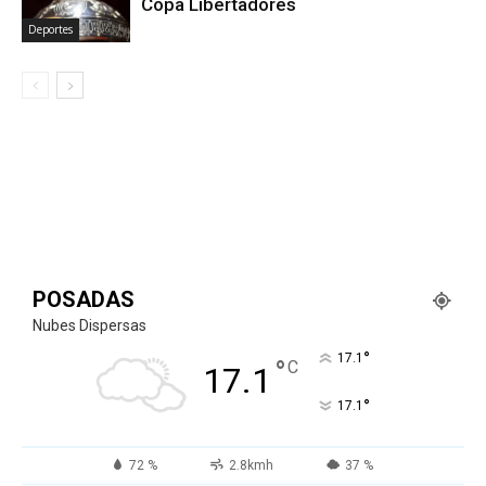
Copa Libertadores
Deportes
POSADAS
Nubes Dispersas
°
17.1
°
C
17.1
°
17.1
72 %
2.8kmh
37 %