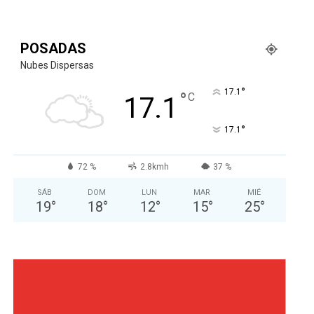
POSADAS
Nubes Dispersas
°
17.1
°
C
17.1
°
17.1
72 %
2.8kmh
37 %
SÁB
DOM
LUN
MAR
MIÉ
19
°
18
°
12
°
15
°
25
°