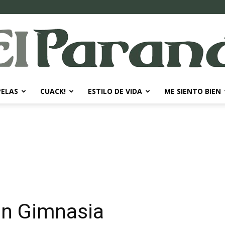
PELAS
CUACK!
ESTILO DE VIDA
ME SIENTO BIEN
El
Paraná
on Gimnasia