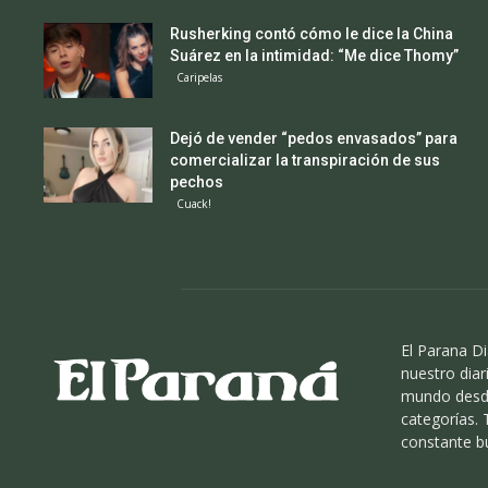
Rusherking contó cómo le dice la China
Suárez en la intimidad: “Me dice Thomy”
Caripelas
Dejó de vender “pedos envasados” para
comercializar la transpiración de sus
pechos
Cuack!
El Parana Di
nuestro diari
mundo desde
categorías.
constante b