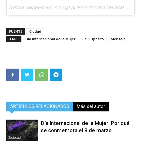
A POST SHARED BY
LALI
(@LALIESPOSITOO) ON
MAR 8, 2017 AT 8:21AM PST
FUENTE
Ciudad
TAGS
Dia internacional de la Mujer
Lali Espósito
Mensaje
ARTÍCULOS RELACIONADOS
Más del autor
Día Internacional de la Mujer: Por qué
se conmemora el 8 de marzo
Sociedad