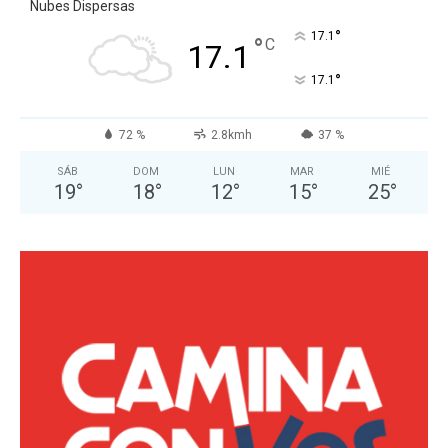
Nubes Dispersas
°
17.1
°
C
17.1
°
17.1
72 %
2.8kmh
37 %
SÁB
DOM
LUN
MAR
MIÉ
19
°
18
°
12
°
15
°
25
°