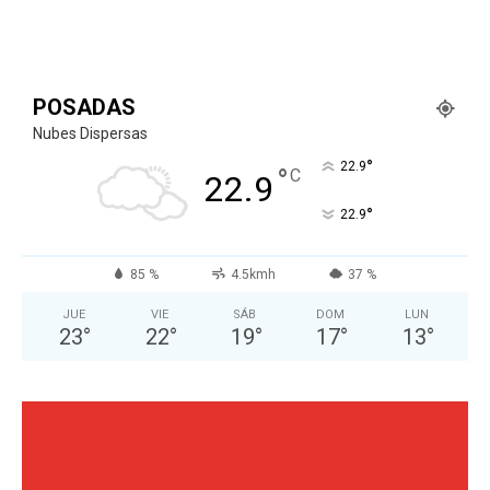
POSADAS
Nubes Dispersas
°
22.9
°
C
22.9
°
22.9
85 %
4.5kmh
37 %
JUE
VIE
SÁB
DOM
LUN
23
°
22
°
19
°
17
°
13
°