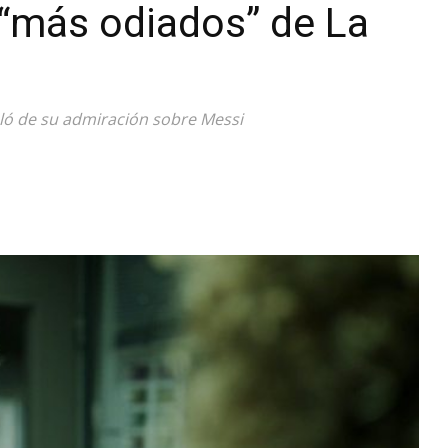
 “más odiados” de La
Diario
abló de su admiración sobre Messi