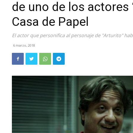
de uno de los actores
Casa de Papel
El actor que personifica al personaje de "Arturito" h
6 marzo, 2018