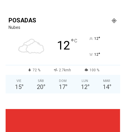
POSADAS
Nubes
°
12
°
C
12
°
12
72 %
2.7kmh
100 %
VIE
SÁB
DOM
LUN
MAR
15
°
20
°
17
°
12
°
14
°