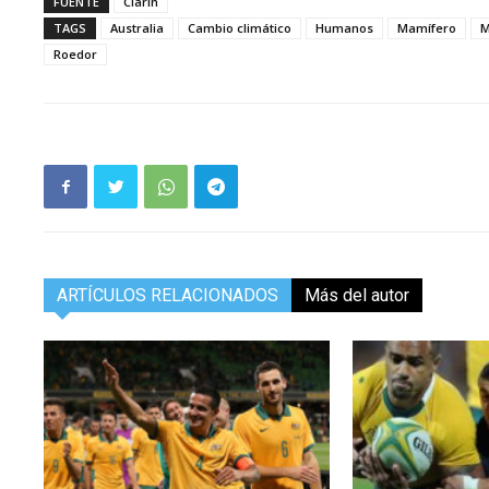
FUENTE
Clarín
TAGS
Australia
Cambio climático
Humanos
Mamífero
M
Roedor
ARTÍCULOS RELACIONADOS
Más del autor