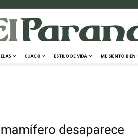
PELAS
CUACK!
ESTILO DE VIDA
ME SIENTO BIEN
El
Paraná
e mamífero desaparece