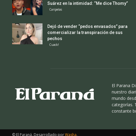
Suárez en la intimidad: “Me dice Thomy”
Caripelas
Dejó de vender “pedos envasados” para
comercializar la transpiración de sus
pechos
Cuack!
El Parana Di
nuestro diari
mundo desde
categorías.
constante b
© El Paraná. Desarrollado por
Washa
.