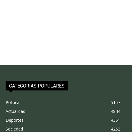
CATEGORÍAS POPULARES
Politica
5157
Actualidad
4844
Deportes
4361
Sociedad
4262