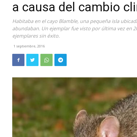
a causa del cambio cl
Habitaba en el cayo Blamble, una pequeña isla ubica
abundaban. Un ejemplar fue visto por última vez en 2
ejemplares sin éxito.
1 septiembre, 2016