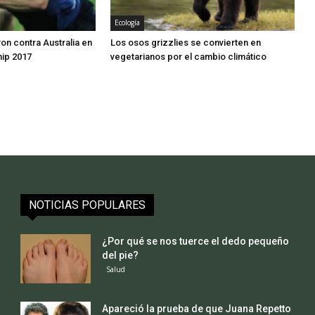
Ecología
n contra Australia en
Los osos grizzlies se convierten en
ip 2017
vegetarianos por el cambio climático
NOTICIAS POPULARES
¿Por qué se nos tuerce el dedo pequeño
del pie?
Salud
Apareció la prueba de que Juana Repetto