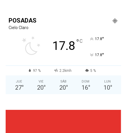
POSADAS
Cielo Claro
°
17.8
°
C
17.8
°
17.8
97 %
2.2kmh
5 %
JUE
VIE
SÁB
DOM
LUN
27
°
20
°
20
°
16
°
10
°