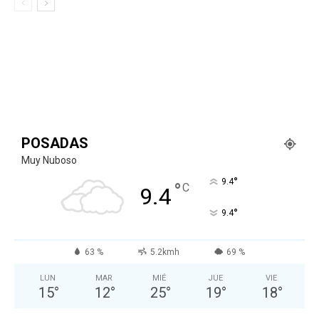
POSADAS
Muy Nuboso
°
9.4
°
C
9.4
°
9.4
63 %
5.2kmh
69 %
LUN
MAR
MIÉ
JUE
VIE
15
°
12
°
25
°
19
°
18
°