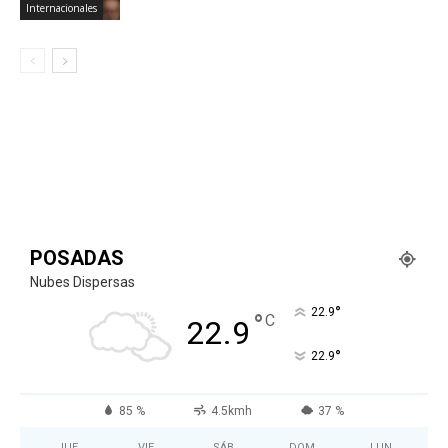
Internacionales
POSADAS
Nubes Dispersas
°
22.9
°
C
22.9
°
22.9
85 %
4.5kmh
37 %
JUE
VIE
SÁB
DOM
LUN