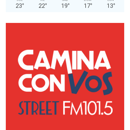
23
°
22
°
19
°
17
°
13
°