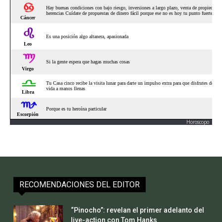
Horoscopo
RECOMENDACIONES DEL EDITOR
“Pinocho”: revelan el primer adelanto del
live-action con Tom Hanks