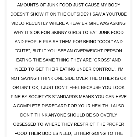
AMOUNTS OF JUNK FOOD JUST CAUSE MY BODY
DOESN'T SHOW IT ON THE OUTSIDE? I SAW A YOUTUBE
VIDEO RECENTLY WHERE A HEAVIER GIRL WAS ASKING
WHY IT'S OK FOR SKINNY GIRLS TO EAT JUNK FOOD
AND PEOPLE PRAISE THEM FOR BEING "COOL" AND
"CUTE", BUT IF YOU SEE AN OVERWEIGHT PERSON
EATING THE SAME THING THEY ARE "GROSS" AND
"NEED TO GET THEIR EATING UNDER CONTROL". I'M
NOT SAYING I THINK ONE SIDE OVER THE OTHER IS OK
OR ISN'T OK, I JUST DON'T FEEL BECAUSE YOU LOOK
FINE BY SOCIETY'S STANDARDS MEANS YOU CAN HAVE
A COMPLETE DISREGARD FOR YOUR HEALTH. I ALSO
DON'T THINK ANYONE SHOULD BE SO OVERLY
OBSESSED TO WHERE THEY RESTRICT THE PROPER
FOOD THEIR BODIES NEED, EITHER! GOING TO THE