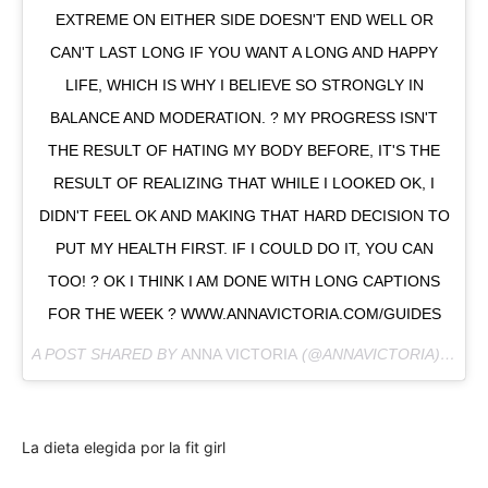
EXTREME ON EITHER SIDE DOESN'T END WELL OR
CAN'T LAST LONG IF YOU WANT A LONG AND HAPPY
LIFE, WHICH IS WHY I BELIEVE SO STRONGLY IN
BALANCE AND MODERATION. ? MY PROGRESS ISN'T
THE RESULT OF HATING MY BODY BEFORE, IT'S THE
RESULT OF REALIZING THAT WHILE I LOOKED OK, I
DIDN'T FEEL OK AND MAKING THAT HARD DECISION TO
PUT MY HEALTH FIRST. IF I COULD DO IT, YOU CAN
TOO! ? OK I THINK I AM DONE WITH LONG CAPTIONS
FOR THE WEEK ? WWW.ANNAVICTORIA.COM/GUIDES
A POST SHARED BY
ANNA VICTORIA
(@ANNAVICTORIA) ON
JU
La dieta elegida por la fit girl