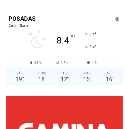
POSADAS
Cielo Claro
°
8.4
°
C
8.4
°
8.4
93 %
1.5kmh
4 %
SÁB
DOM
LUN
MAR
MIÉ
19
°
18
°
12
°
15
°
16
°