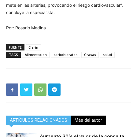
mete en las arterias, provocando el riesgo cardiovascular”,
concluye la especialista.
Por: Rosario Medina
FUENTE
Clarín
TAGS
Alimentacion
carbohidratos
Grasas
salud
ARTÍCULOS RELACIONADOS
Más del autor
Aumentó 30% el valor de la consulta