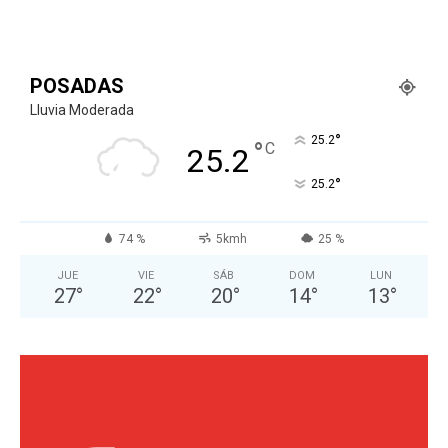
POSADAS
Lluvia Moderada
°
25.2
°
C
25.2
°
25.2
74 %
5kmh
25 %
JUE
VIE
SÁB
DOM
LUN
27
°
22
°
20
°
14
°
13
°