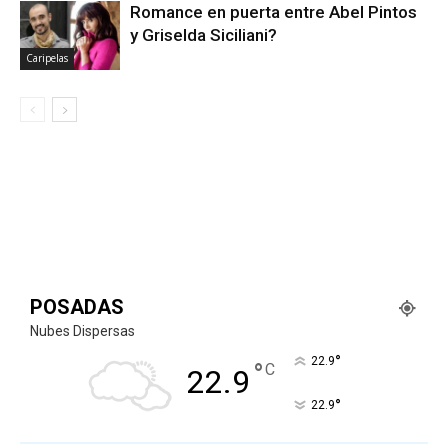
Romance en puerta entre Abel Pintos
y Griselda Siciliani?
Caripelas
POSADAS
Nubes Dispersas
°
22.9
°
C
22.9
°
22.9