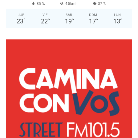
85 %
4.5kmh
37 %
JUE
VIE
SÁB
DOM
LUN
23
°
22
°
19
°
17
°
13
°