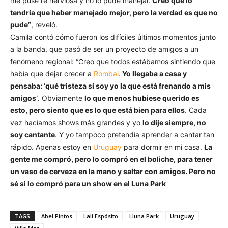
me puse re nerviosa y no lo pude manejar.
Creo que lo
tendría que haber manejado mejor, pero la verdad es que no
pude”
, reveló.
Camila contó cómo fueron los difíciles últimos momentos junto
a la banda, que pasó de ser un proyecto de amigos a un
fenómeno regional: “Creo que todos estábamos sintiendo que
había que dejar crecer a
Rombai
.
Yo llegaba a casa y
pensaba: ‘qué tristeza si soy yo la que está frenando a mis
amigos’
. Obviamente
lo que menos hubiese querido es
esto, pero siento que es lo que está bien para ellos
. Cada
vez hacíamos shows más grandes y yo
lo dije siempre, no
soy cantante
. Y yo tampoco pretendía aprender a cantar tan
rápido. Apenas estoy en
Uruguay
para dormir en mi casa.
La
gente me compró, pero lo compró en el boliche, para tener
un vaso de cerveza en la mano y saltar con amigos. Pero no
sé si lo compró para un show en el Luna Park
TAGS
Abel Pintos
Lali Espósito
Lluna Park
Uruguay