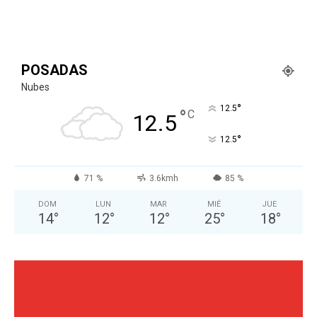
POSADAS
Nubes
°
12.5
°
C
12.5
°
12.5
71 %
3.6kmh
85 %
DOM
LUN
MAR
MIÉ
JUE
14
°
12
°
12
°
25
°
18
°