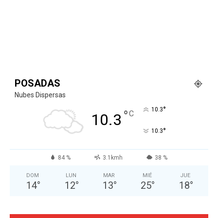
POSADAS
Nubes Dispersas
°
10.3
°
C
10.3
°
10.3
84 %
3.1kmh
38 %
DOM
LUN
MAR
MIÉ
JUE
14
°
12
°
13
°
25
°
18
°