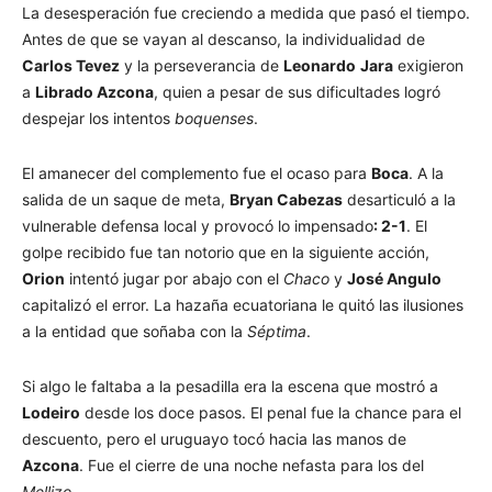
La desesperación fue creciendo a medida que pasó el tiempo.
Antes de que se vayan al descanso, la individualidad de
Carlos Tevez
y la perseverancia de
Leonardo
Jara
exigieron
a
Librado Azcona
, quien a pesar de sus dificultades logró
despejar los intentos
boquenses
.
El amanecer del complemento fue el ocaso para
Boca
. A la
salida de un saque de meta,
Bryan Cabezas
desarticuló a la
vulnerable defensa local y provocó lo impensado
: 2-1
. El
golpe recibido fue tan notorio que en la siguiente acción,
Orion
intentó jugar por abajo con el
Chaco
y
José Angulo
capitalizó el error. La hazaña ecuatoriana le quitó las ilusiones
a la entidad que soñaba con la
Séptima
.
Si algo le faltaba a la pesadilla era la escena que mostró a
Lodeiro
desde los doce pasos. El penal fue la chance para el
descuento, pero el uruguayo tocó hacia las manos de
Azcona
. Fue el cierre de una noche nefasta para los del
Mellizo
.