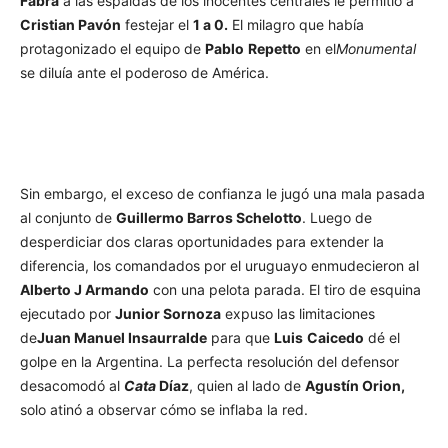
Fabra
a las espaldas de los inocentes centrales le permitió a
Cristian Pavón
festejar el
1 a 0.
El milagro que había
protagonizado el equipo de
Pablo
Repetto
en el
Monumental
se diluía ante el poderoso de América.
Sin embargo, el exceso de confianza le jugó una mala pasada
al conjunto de
Guillermo Barros Schelotto
. Luego de
desperdiciar dos claras oportunidades para extender la
diferencia, los comandados por el uruguayo enmudecieron al
Alberto J Armando
con una pelota parada. El tiro de esquina
ejecutado por
Junior Sornoza
expuso las limitaciones
de
Juan Manuel Insaurralde
para que
Luis
Caicedo
dé el
golpe en la Argentina. La perfecta resolución del defensor
desacomodó al
Cata
Díaz
, quien al lado de
Agustín Orion,
solo atinó a observar cómo se inflaba la red.