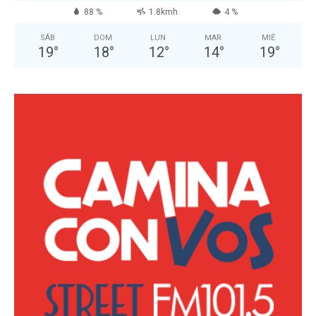
88 %
1.8kmh
4 %
SÁB
DOM
LUN
MAR
MIÉ
19
°
18
°
12
°
14
°
19
°