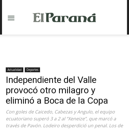
Actualidad
Deportes
Independiente del Valle
provocó otro milagro y
eliminó a Boca de la Copa
Con goles de Caicedo, Cabezas y Angulo, el equipo
ecuatoriano superó 3 a 2 al “Xeneize”, que marcó a
través de Pavón. Lodeiro desperdició un penal. Los de