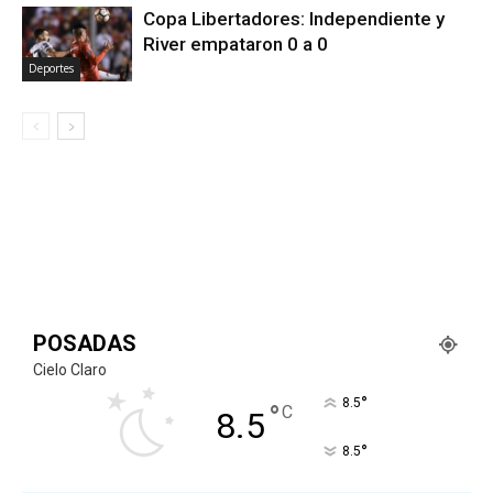
Copa Libertadores: Independiente y
River empataron 0 a 0
Deportes
POSADAS
Cielo Claro
°
8.5
°
C
8.5
°
8.5