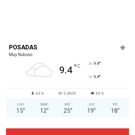
POSADAS
Muy Nuboso
°
9.4
°
C
9.4
°
9.4
63 %
5.2kmh
69 %
LUN
MAR
MIÉ
JUE
VIE
15
°
12
°
25
°
19
°
18
°