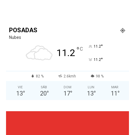
POSADAS
Nubes
°
11.2
°
C
11.2
°
11.2
82 %
2.6kmh
98 %
VIE
SÁB
DOM
LUN
MAR
13
°
20
°
17
°
13
°
11
°