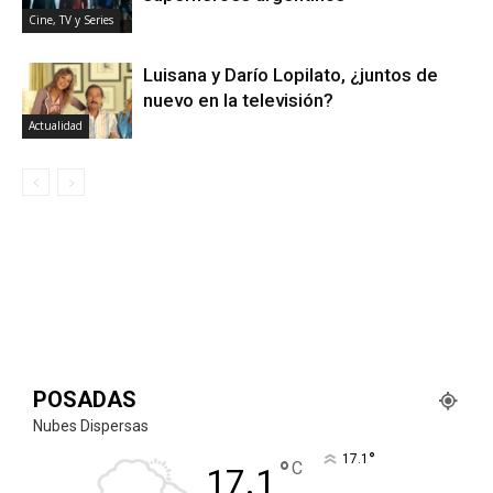
Cine, TV y Series
Luisana y Darío Lopilato, ¿juntos de
nuevo en la televisión?
Actualidad
POSADAS
Nubes Dispersas
°
17.1
°
C
17.1