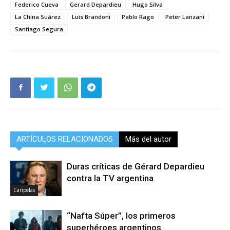
Federico Cueva
Gerard Depardieu
Hugo Silva
La China Suárez
Luis Brandoni
Pablo Rago
Peter Lanzani
Santiago Segura
ARTÍCULOS RELACIONADOS
Más del autor
Duras críticas de Gérard Depardieu
contra la TV argentina
Caripelas
“Nafta Súper”, los primeros
superhéroes argentinos