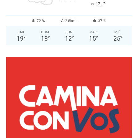
°
17.1
72 %
2.8kmh
37 %
SÁB
DOM
LUN
MAR
MIÉ
19
°
18
°
12
°
15
°
25
°