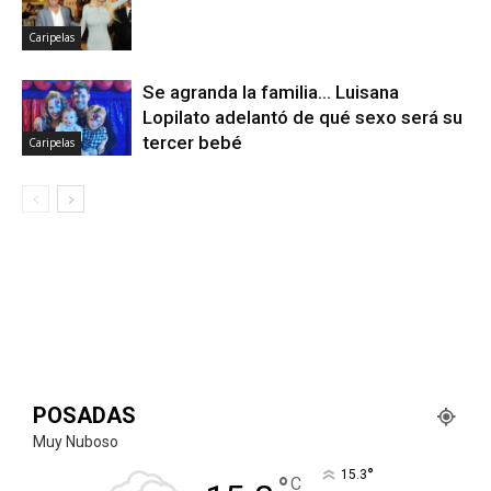
Caripelas
Se agranda la familia… Luisana
Lopilato adelantó de qué sexo será su
tercer bebé
Caripelas
POSADAS
Muy Nuboso
°
15.3
°
C