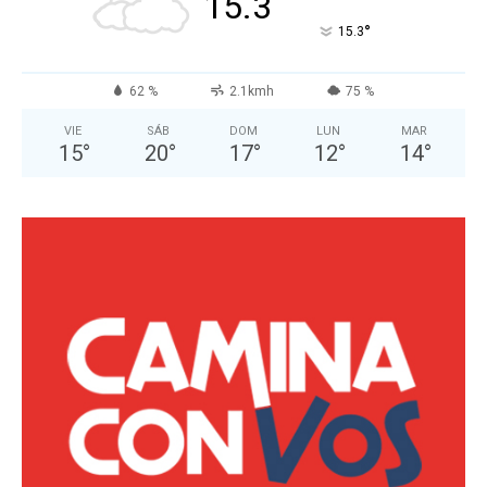
15.3
°
15.3
62 %
2.1kmh
75 %
VIE
SÁB
DOM
LUN
MAR
15
°
20
°
17
°
12
°
14
°