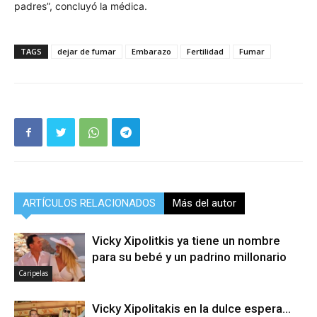
padres”, concluyó la médica.
TAGS
dejar de fumar
Embarazo
Fertilidad
Fumar
ARTÍCULOS RELACIONADOS
Más del autor
Vicky Xipolitkis ya tiene un nombre
para su bebé y un padrino millonario
Caripelas
Vicky Xipolitakis en la dulce espera…