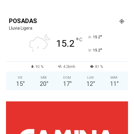
POSADAS
Lluvia Ligera
°
15.2
°
C
15.2
°
15.2
92 %
4.2kmh
81 %
VIE
SÁB
DOM
LUN
MAR
15
°
20
°
17
°
12
°
11
°