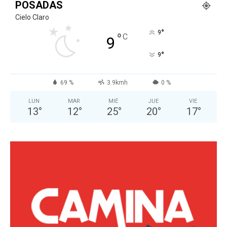
POSADAS
Cielo Claro
°
9
°
C
9
°
9
69 %
3.9kmh
0 %
LUN
MAR
MIÉ
JUE
VIE
13
°
12
°
25
°
20
°
17
°