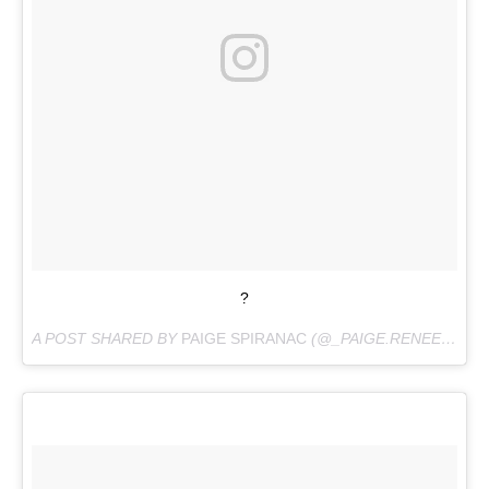
?
A POST SHARED BY
PAIGE SPIRANAC
(@_PAIGE.RENEE) ON
A