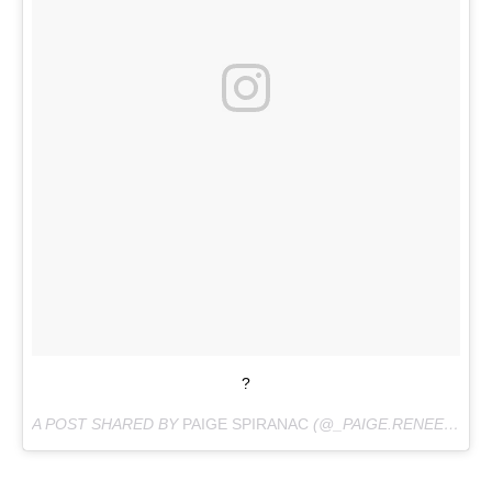
?
A POST SHARED BY
PAIGE SPIRANAC
(@_PAIGE.RENEE) ON
A