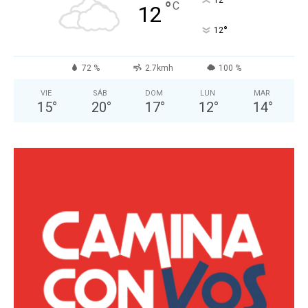
°
°
C
12
°
12
72 %
2.7kmh
100 %
VIE
SÁB
DOM
LUN
MAR
15
°
20
°
17
°
12
°
14
°