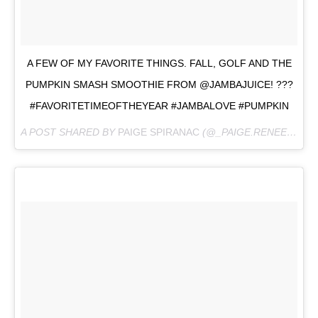
A FEW OF MY FAVORITE THINGS. FALL, GOLF AND THE
PUMPKIN SMASH SMOOTHIE FROM @JAMBAJUICE! ???
#FAVORITETIMEOFTHEYEAR #JAMBALOVE #PUMPKIN
A POST SHARED BY
PAIGE SPIRANAC
(@_PAIGE.RENEE) ON
O