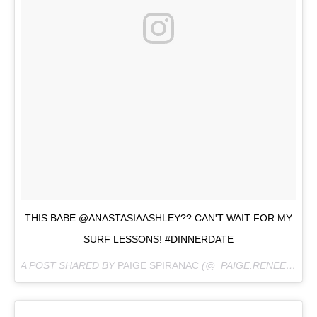
THIS BABE @ANASTASIAASHLEY?? CAN'T WAIT FOR MY
SURF LESSONS! #DINNERDATE
A POST SHARED BY
PAIGE SPIRANAC
(@_PAIGE.RENEE) ON
J