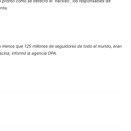
 pronto como se detectó el “hackeo”, los responsables de
enta.
 menos que 125 millones de seguidores de todo el mundo, eran
scina, informó la agencia DPA.