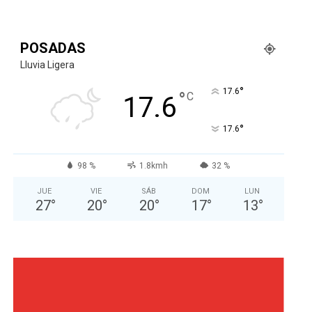
POSADAS
Lluvia Ligera
°
17.6
°
C
17.6
°
17.6
98 %
1.8kmh
32 %
JUE
VIE
SÁB
DOM
LUN
27
°
20
°
20
°
17
°
13
°