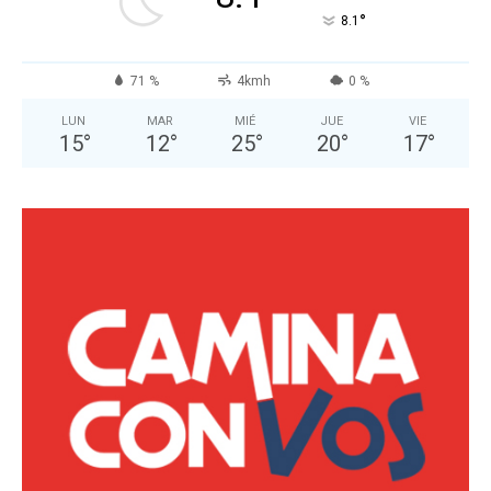
°
8.1
71 %
4kmh
0 %
LUN
MAR
MIÉ
JUE
VIE
15
°
12
°
25
°
20
°
17
°