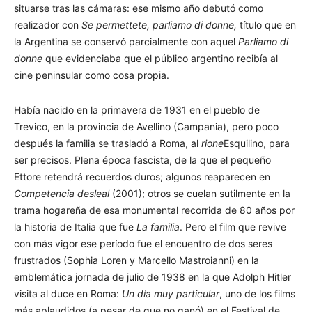
situarse tras las cámaras: ese mismo año debutó como
realizador con
Se permettete, parliamo di donne,
título que en
la Argentina se conservó parcialmente con aquel
Parliamo di
donne
que evidenciaba que el público argentino recibía al
cine peninsular como cosa propia.
Había nacido en la primavera de 1931 en el pueblo de
Trevico, en la provincia de Avellino (Campania), pero poco
después la familia se trasladó a Roma, al
rione
Esquilino, para
ser precisos. Plena época fascista, de la que el pequeño
Ettore retendrá recuerdos duros; algunos reaparecen en
Competencia desleal
(2001); otros se cuelan sutilmente en la
trama hogareña de esa monumental recorrida de 80 años por
la historia de Italia que fue
La familia
. Pero el film que revive
con más vigor ese período fue el encuentro de dos seres
frustrados (Sophia Loren y Marcello Mastroianni) en la
emblemática jornada de julio de 1938 en la que Adolph Hitler
visita al duce en Roma:
Un día muy particular
, uno de los films
más aplaudidos (a pesar de que no ganó) en el Festival de