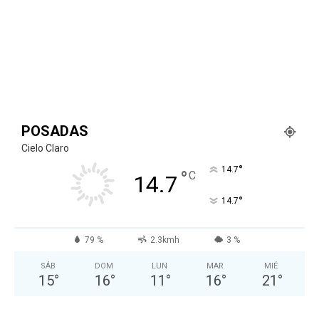
POSADAS
Cielo Claro
°
14.7
°
C
14.7
°
14.7
79 %
2.3kmh
3 %
SÁB
DOM
LUN
MAR
MIÉ
15
°
16
°
11
°
16
°
21
°