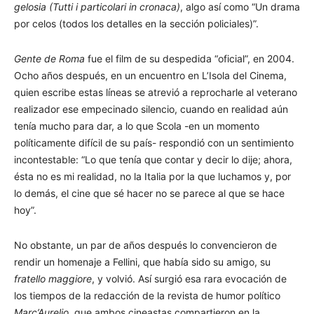
gelosia (Tutti i particolari in cronaca)
, algo así como “Un drama
por celos (todos los detalles en la sección policiales)”.
Gente de Roma
fue el film de su despedida “oficial”, en 2004.
Ocho años después, en un encuentro en L’Isola del Cinema,
quien escribe estas líneas se atrevió a reprocharle al veterano
realizador ese empecinado silencio, cuando en realidad aún
tenía mucho para dar, a lo que Scola -en un momento
políticamente difícil de su país- respondió con un sentimiento
incontestable: “Lo que tenía que contar y decir lo dije; ahora,
ésta no es mi realidad, no la Italia por la que luchamos y, por
lo demás, el cine que sé hacer no se parece al que se hace
hoy”.
No obstante, un par de años después lo convencieron de
rendir un homenaje a Fellini, que había sido su amigo, su
fratello maggiore
, y volvió. Así surgió esa rara evocación de
los tiempos de la redacción de la revista de humor político
Marc’Aurelio
, que ambos cineastas compartieron en la