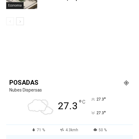
Economia
POSADAS
Nubes Dispersas
°
27.3
°
C
27.3
°
27.3
71 %
4.3kmh
50 %