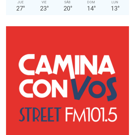
JUE
VIE
SÁB
DOM
LUN
27
°
23
°
20
°
14
°
13
°