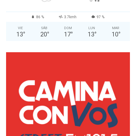
°
9.8
86 %
3.7kmh
97 %
VIE
SÁB
DOM
LUN
MAR
13
°
20
°
17
°
13
°
10
°