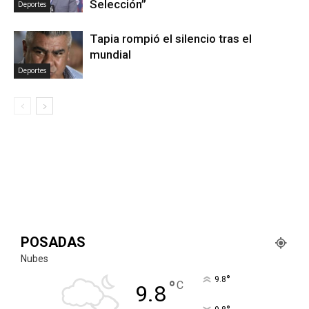
Selección”
Deportes
Tapia rompió el silencio tras el
mundial
Deportes
POSADAS
Nubes
°
9.8
°
C
9.8