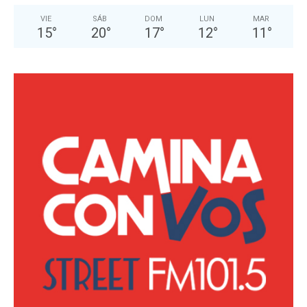
VIE
SÁB
DOM
LUN
MAR
15
°
20
°
17
°
12
°
11
°