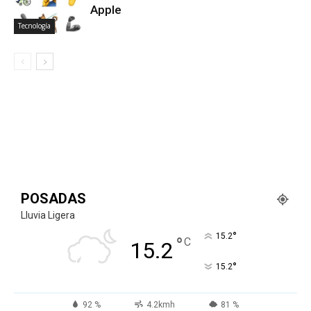
Apple
Tecnología
POSADAS
Lluvia Ligera
°
15.2
°
C
15.2
°
15.2
92 %
4.2kmh
81 %