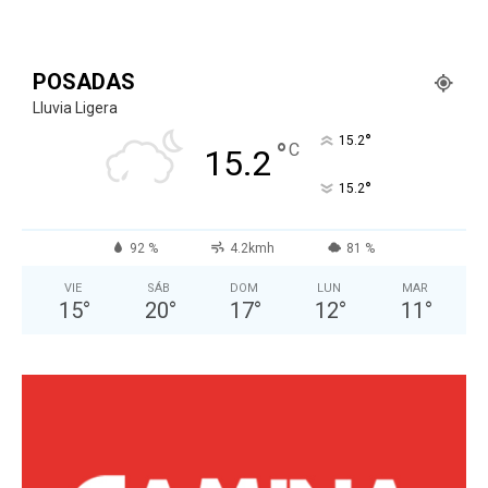
POSADAS
Lluvia Ligera
°
15.2
°
C
15.2
°
15.2
92 %
4.2kmh
81 %
VIE
SÁB
DOM
LUN
MAR
15
°
20
°
17
°
12
°
11
°