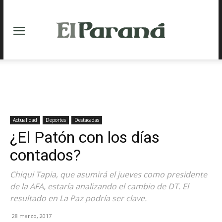
Actualidad
Deportes
Destacadas
¿El Patón con los días
contados?
Chiqui Tapia, que asumirá el jueves como presidente
de la AFA, estaría analizando el cambio de DT. El
resultado en La Paz podría ser clave.
28 marzo, 2017