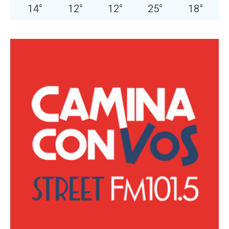
14
°
12
°
12
°
25
°
18
°