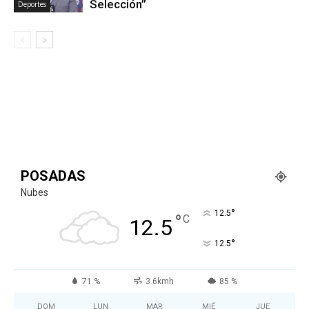
Selección”
Deportes
POSADAS
Nubes
°
12.5
°
C
12.5
°
12.5
71 %
3.6kmh
85 %
DOM
LUN
MAR
MIÉ
JUE