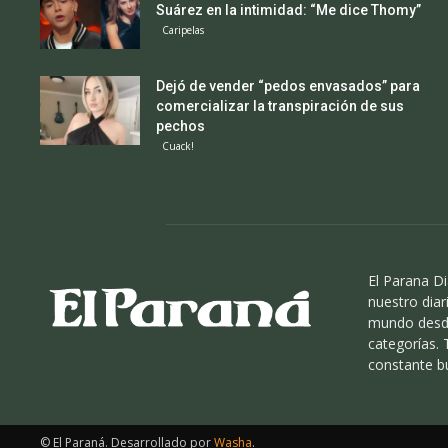
Suárez en la intimidad: “Me dice Thomy”
Caripelas
Dejó de vender “pedos envasados” para
comercializar la transpiración de sus
pechos
Cuack!
El Parana Di
nuestro diari
mundo desde
categorías.
constante b
© El Paraná. Desarrollado por
Washa
.