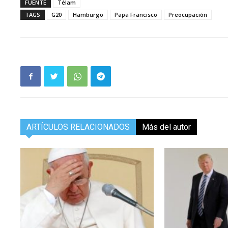
FUENTE
Télam
TAGS
G20
Hamburgo
Papa Francisco
Preocupación
ARTÍCULOS RELACIONADOS
Más del autor