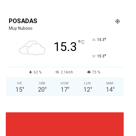
POSADAS
Muy Nuboso
°
15.3
°
C
15.3
°
15.3
62 %
2.1kmh
75 %
VIE
SÁB
DOM
LUN
MAR
15
°
20
°
17
°
12
°
14
°