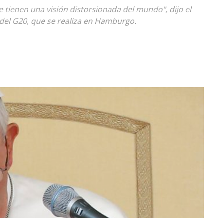
 tienen una visión distorsionada del mundo", dijo el
Diario
 del G20, que se realiza en Hamburgo.