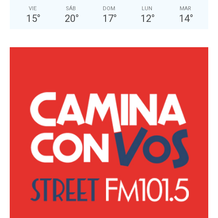
VIE
SÁB
DOM
LUN
MAR
15
°
20
°
17
°
12
°
14
°