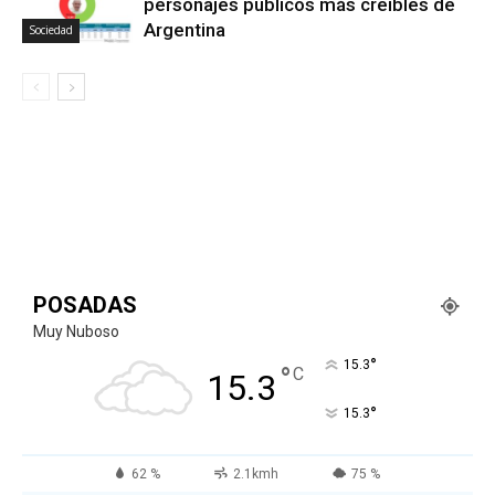
personajes públicos más creíbles de
Argentina
Sociedad
POSADAS
Muy Nuboso
°
15.3
°
C
15.3
°
15.3
62 %
2.1kmh
75 %