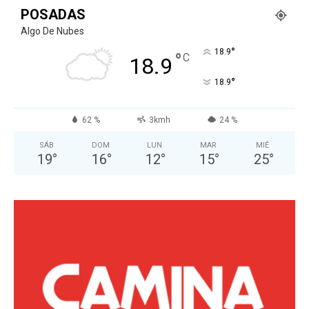
POSADAS
Algo De Nubes
°
18.9
°
C
18.9
°
18.9
62 %
3kmh
24 %
SÁB
DOM
LUN
MAR
MIÉ
19
°
16
°
12
°
15
°
25
°