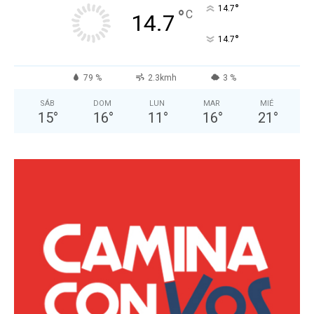
°
14.7
°
C
14.7
°
14.7
79 %
2.3kmh
3 %
SÁB
DOM
LUN
MAR
MIÉ
15
°
16
°
11
°
16
°
21
°