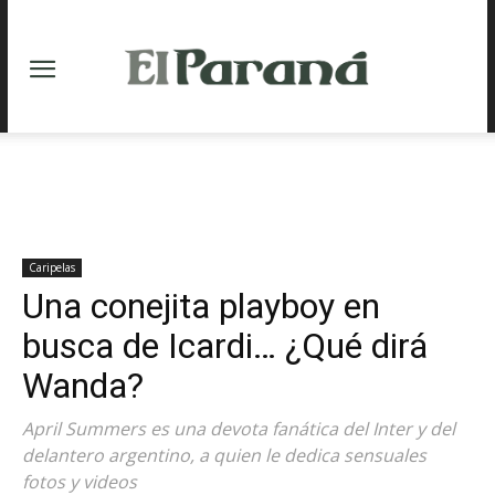
Caripelas
Una conejita playboy en
busca de Icardi… ¿Qué dirá
Wanda?
April Summers es una devota fanática del Inter y del
delantero argentino, a quien le dedica sensuales
fotos y videos