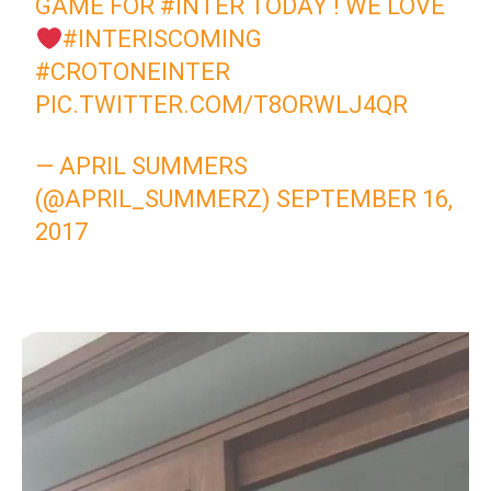
GAME FOR
#INTER
TODAY ! WE LOVE
#INTERISCOMING
#CROTONEINTER
PIC.TWITTER.COM/T8ORWLJ4QR
— APRIL SUMMERS
(@APRIL_SUMMERZ)
SEPTEMBER 16,
2017