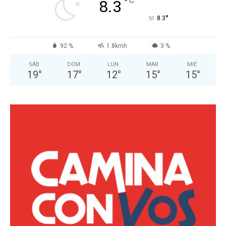
°
C
8.3
°
8.3
92 %
1.8kmh
3 %
SÁB
DOM
LUN
MAR
MIÉ
19
°
17
°
12
°
15
°
15
°