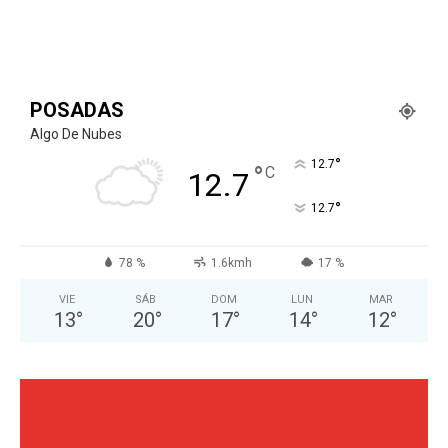
POSADAS
Algo De Nubes
°
12.7
°
C
12.7
°
12.7
78 %
1.6kmh
17 %
VIE
SÁB
DOM
LUN
MAR
13
°
20
°
17
°
14
°
12
°