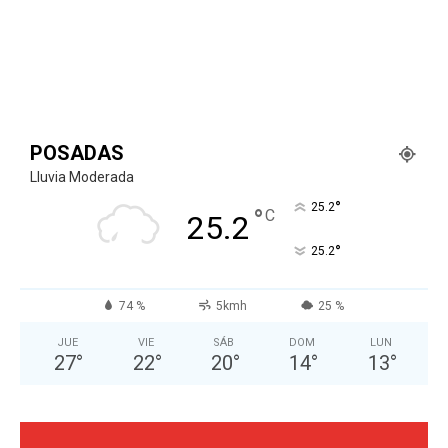
POSADAS
Lluvia Moderada
°
25.2
°
C
25.2
°
25.2
74 %
5kmh
25 %
JUE
VIE
SÁB
DOM
LUN
27
°
22
°
20
°
14
°
13
°